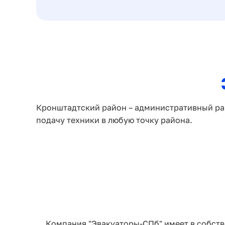
Кронштадтский район – административный ра
подачу техники в любую точку района.
Компания "Эвакуаторы-СПб" имеет в собств