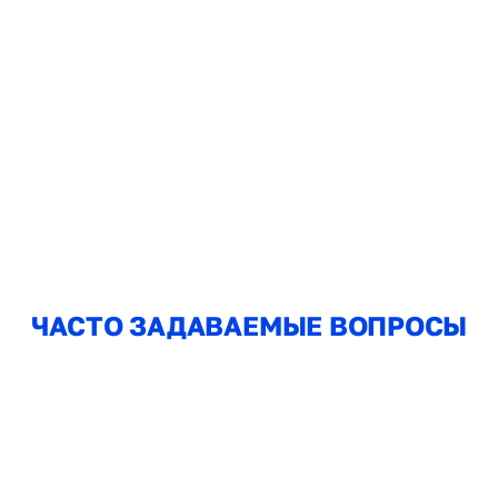
ПРИГОТОВЬТЕ ДОКУМЕНТЫ
подтверждающие право
собственности
ОЖИДАЙТЕ 15-30 мин
ЧАСТО ЗАДАВАЕМЫЕ ВОПРОСЫ