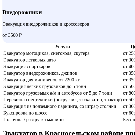
Внедорожники
Эвакуация внедорожников и кроссоверов
от 3500 ₽
Услуга
Ц
Эвакуатор мотоцикла, снегохода, скутера
от 25
Эвакуатор легковых авто
от 30
Эвакуация спорткаров
от 40
Эвакуатор внедорожников, джипов
от 35
Эвакуатор для минивенов от 2200 кг.
от 35
Эвакуация легких грузовиков до 5 тонн
от 50
Эвакуатор грузовыых а/м и автобусов от 5 до 7 тонн
от 80
Перевозка спецтехники (погрузчик, экскаватор, трактор)
от 50
Эвакуация из подземного паркинга, со штраф стоянки
от 30
Буксировка по шоссе
от 60
Погрузка / разгрузка машины
Беспл
Эвакуатор в Красносельском районе пр