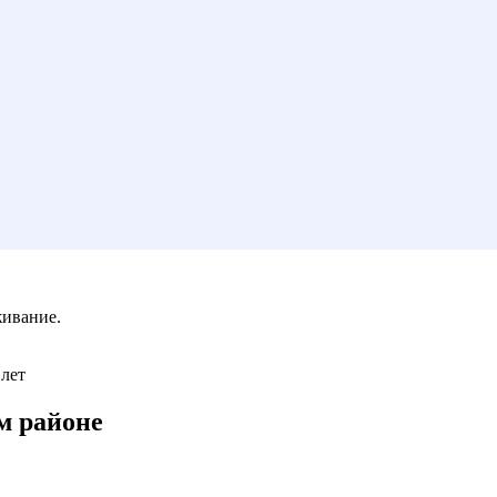
живание.
 лет
м районе