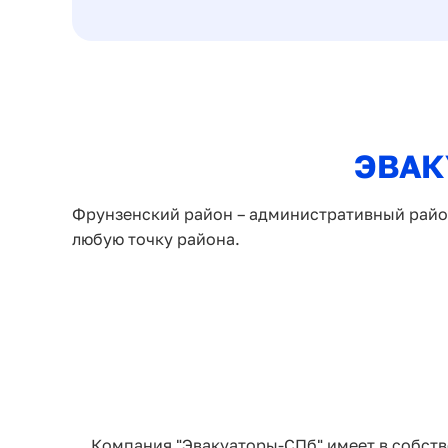
ЭВАК
Фрунзенский район – административный район
любую точку района.
Компания "Эвакуаторы-СПб" имеет в собств