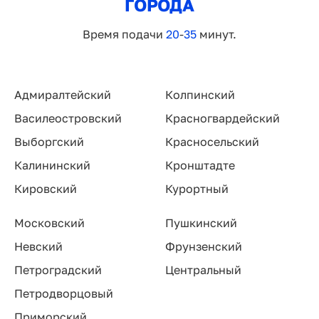
ГОРОДА
Время подачи
20
-
35
минут.
Адмиралтейский
Колпинский
Василеостровский
Красногвардейский
Выборгский
Красносельский
Калининский
Кронштадте
Кировский
Курортный
Московский
Пушкинский
Невский
Фрунзенский
Петроградский
Центральный
Петродворцовый
Приморский